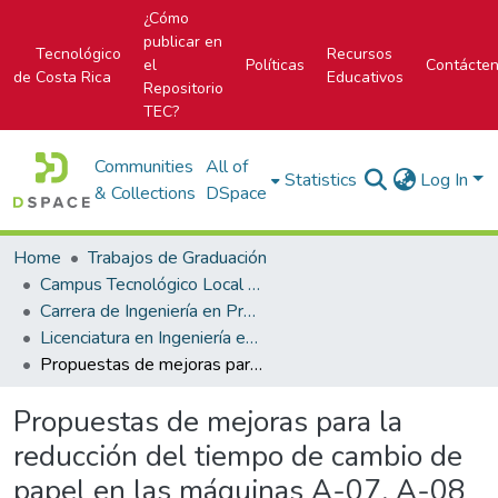
¿Cómo
publicar en
Tecnológico
Recursos
el
Políticas
Contácte
de Costa Rica
Educativos
Repositorio
TEC?
Communities
All of
Statistics
Log In
& Collections
DSpace
Home
Trabajos de Graduación
Campus Tecnológico Local San Carlos
Carrera de Ingeniería en Producción Industrial
Licenciatura en Ingeniería en Producción Industrial
Propuestas de mejoras para la reducción del tiempo de cambio de papel en las máquinas A-07, A-08 y T's ubicadas en el Focus Factory SCD
Propuestas de mejoras para la
reducción del tiempo de cambio de
papel en las máquinas A-07, A-08