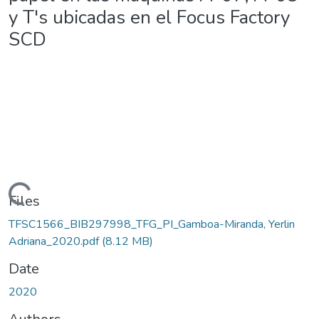
y T's ubicadas en el Focus Factory
SCD
Loading...
Files
TFSC1566_BIB297998_TFG_PI_Gamboa-Miranda, Yerlin
Adriana_2020.pdf
(8.12 MB)
Date
2020