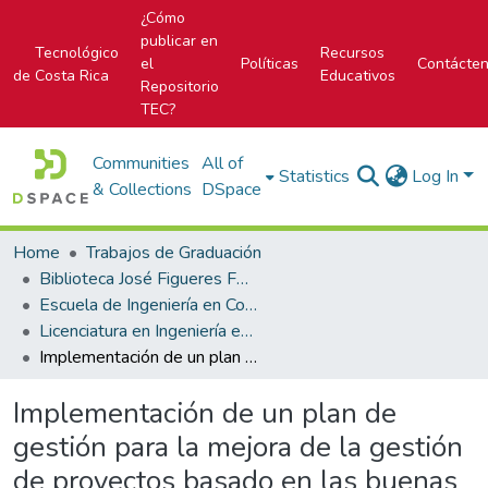
¿Cómo
publicar en
Tecnológico
Recursos
el
Políticas
Contácte
de Costa Rica
Educativos
Repositorio
TEC?
Communities
All of
Statistics
Log In
& Collections
DSpace
Home
Trabajos de Graduación
Biblioteca José Figueres Ferrer
Escuela de Ingeniería en Construcción
Licenciatura en Ingeniería en Construcción
Implementación de un plan de gestión para la mejora de la gestión de proyectos basado en las buenas prácticas del Project Management Institute (PMI) en la empresa Estudio Materia
Implementación de un plan de
gestión para la mejora de la gestión
de proyectos basado en las buenas