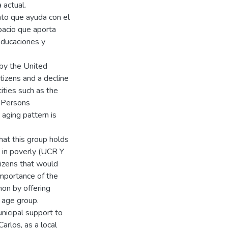
 actual.
to que ayuda con el
pacio que aporta
 educaciones y
by the United
tizens and a decline
tities such as the
r Persons
aging pattern is
that this group holds
e in poverly (UCR Y
izens that would
importance of the
on by offering
s age group.
unicipal support to
arlos, as a local