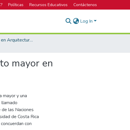
C?
Políticas
Recursos Educativos
Contáctenos
Log In
Licenciatura en Arquitectura y Urbanismo
lto mayor en
ta mayor y una
s llamado
e de las Naciones
sidad de Costa Rica
 concuerdan con