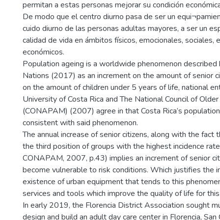
permitan a estas personas mejorar su condición económica
De modo que el centro diurno pasa de ser un equi¬pamien
cuido diurno de las personas adultas mayores, a ser un es
calidad de vida en ámbitos físicos, emocionales, sociales,
económicos.
Population ageing is a worldwide phenomenon described 
Nations (2017) as an increment on the amount of senior ci
on the amount of children under 5 years of life, national en
University of Costa Rica and The National Council of Olde
(CONAPAM) (2007) agree in that Costa Rica’s population 
consistent with said phenomenon.
The annual increase of senior citizens, along with the fact 
the third position of groups with the highest incidence rat
CONAPAM, 2007, p.43) implies an increment of senior cit
become vulnerable to risk conditions. Which justifies the 
existence of urban equipment that tends to this phenomen
services and tools which improve the quality of life for thi
In early 2019, the Florencia District Association sought m
design and build an adult day care center in Florencia, San C