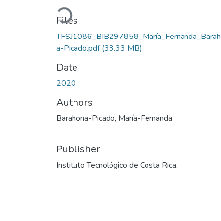
Loading...
Files
TFSJ1086_BIB297858_María_Fernanda_Barah
a-Picado.pdf
(33.33 MB)
Date
2020
Authors
Barahona-Picado, María-Fernanda
Publisher
Instituto Tecnológico de Costa Rica.