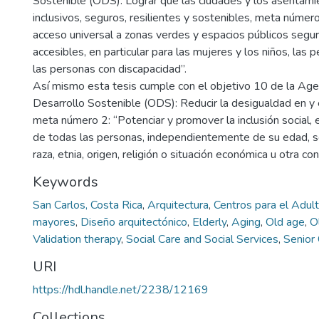
Sostenible (ODS): Lograr que las ciudades y los asenta
inclusivos, seguros, resilientes y sostenibles, meta númer
acceso universal a zonas verdes y espacios públicos seguro
accesibles, en particular para las mujeres y los niños, las
las personas con discapacidad”.
Así mismo esta tesis cumple con el objetivo 10 de la A
Desarrollo Sostenible (ODS): Reducir la desigualdad en y 
meta número 2: “Potenciar y promover la inclusión social, 
de todas las personas, independientemente de su edad, s
raza, etnia, origen, religión o situación económica u otra con
Keywords
San Carlos, Costa Rica
,
Arquitectura
,
Centros para el Adul
mayores
,
Diseño arquitectónico
,
Elderly
,
Aging
,
Old age
,
O
Validation therapy
,
Social Care and Social Services
,
Senior 
URI
https://hdl.handle.net/2238/12169
Collections