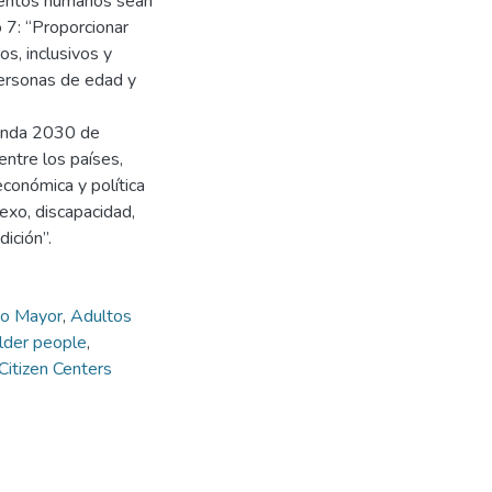
mientos humanos sean
o 7: “Proporcionar
s, inclusivos y
 personas de edad y
genda 2030 de
entre los países,
económica y política
exo, discapacidad,
dición”.
to Mayor
,
Adultos
lder people
,
Citizen Centers