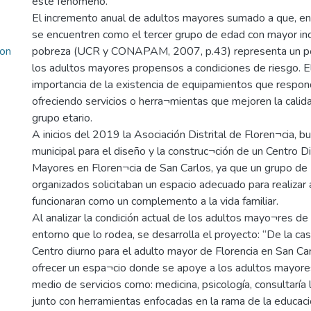
este fenómeno.
El incremento anual de adultos mayores sumado a que, en
se encuentren como el tercer grupo de edad con mayor inc
on
pobreza (UCR y CONAPAM, 2007, p.43) representa un p
los adultos mayores propensos a condiciones de riesgo. El
importancia de la existencia de equipamientos que respond
ofreciendo servicios o herra¬mientas que mejoren la calid
grupo etario.
A inicios del 2019 la Asociación Distrital de Floren¬cia, b
municipal para el diseño y la construc¬ción de un Centro D
Mayores en Floren¬cia de San Carlos, ya que un grupo d
organizados solicitaban un espacio adecuado para realizar
funcionaran como un complemento a la vida familiar.
Al analizar la condición actual de los adultos mayo¬res de 
entorno que lo rodea, se desarrolla el proyecto: “De la ca
Centro diurno para el adulto mayor de Florencia en San Ca
ofrecer un espa¬cio donde se apoye a los adultos mayores
medio de servicios como: medicina, psicología, consultaría l
junto con herramientas enfocadas en la rama de la educaci