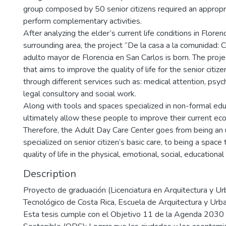
group composed by 50 senior citizens required an appropr
perform complementary activities.
After analyzing the elder’s current life conditions in Florenc
surrounding area, the project “De la casa a la comunidad: C
adulto mayor de Florencia en San Carlos is born. The proj
that aims to improve the quality of life for the senior citizen
through different services such as: medical attention, psyc
legal consultory and social work.
Along with tools and spaces specialized in non-formal edu
ultimately allow these people to improve their current eco
Therefore, the Adult Day Care Center goes from being an
specialized on senior citizen’s basic care, to being a space
quality of life in the physical, emotional, social, educationa
Description
Proyecto de graduación (Licenciatura en Arquitectura y Ur
Tecnológico de Costa Rica, Escuela de Arquitectura y Urb
Esta tesis cumple con el Objetivo 11 de la Agenda 2030 