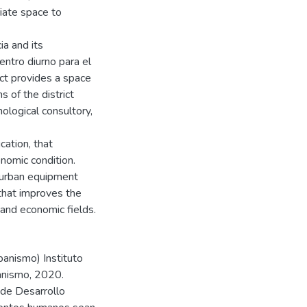
iate space to
ia and its
entro diurno para el
ect provides a space
s of the district
hological consultory,
cation, that
nomic condition.
 urban equipment
 that improves the
l and economic fields.
banismo) Instituto
anismo, 2020.
de Desarrollo