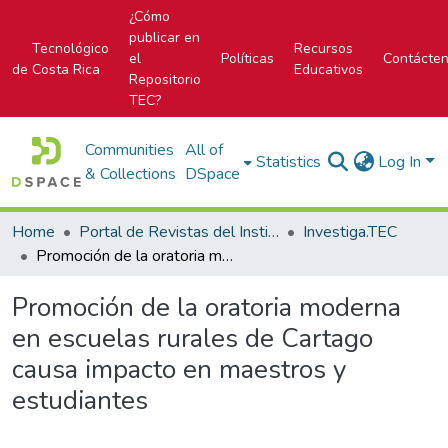
¿Cómo
publicar en
Tecnológico
Recursos
el
Políticas
Contácte
de Costa Rica
Educativos
Repositorio
TEC?
Communities
All of
Statistics
Log In
& Collections
DSpace
Home
Portal de Revistas del Instituto Tecnológico de Costa Rica
Investiga.TEC
Promoción de la oratoria moderna en escuelas rurales de Cartago causa impacto en maestros y estudiantes
Promoción de la oratoria moderna
en escuelas rurales de Cartago
causa impacto en maestros y
estudiantes