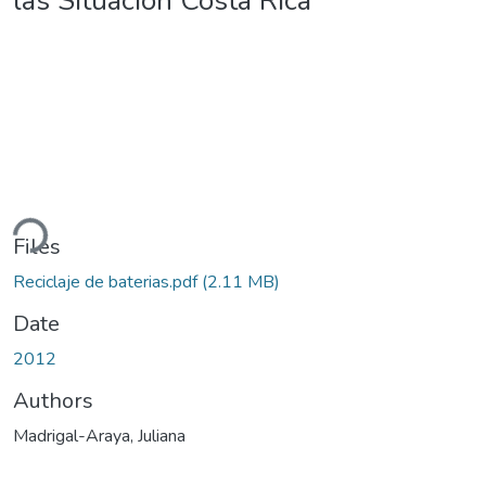
las Situación Costa Rica
ding...
Files
Reciclaje de baterias.pdf
(2.11 MB)
Date
2012
Authors
Madrigal-Araya, Juliana