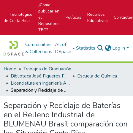
¿Cómo
publicar en
Tecnológico
Recursos
el
Políticas
Contácte
de Costa Rica
Educativos
Repositorio
TEC?
Communities
All of
Statistics
Log In
& Collections
DSpace
Home
Trabajos de Graduación
Biblioteca José Figueres Ferrer
Escuela de Química
Licenciatura en Ingeniería Ambiental
Separación y Reciclaje de Baterías en el Relleno Industrial de BLUMENAU Brasil comparación con las Situación Costa Rica
Separación y Reciclaje de Baterías
en el Relleno Industrial de
BLUMENAU Brasil comparación con