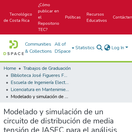
¿Cómo
publicar en
Tecnológico
Recursos
el
Políticas
Contácte
de Costa Rica
Educativos
Repositorio
TEC?
Communities
All of
Statistics
Log In
& Collections
DSpace
Home
Trabajos de Graduación
Biblioteca José Figueres Ferrer
Escuela de Ingeniería Electromecánica
Licenciatura en Mantenimiento Industrial
Modelado y simulación de un circuito de distribución de media tensión de JASEC para el análisis de la capacidad de penetración de generación distribuida, bajo el marco de la Ley 10086
Modelado y simulación de un
circuito de distribución de media
tensión de JASEC para el análisis