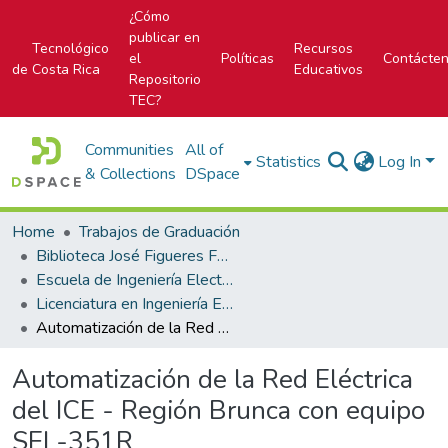
¿Cómo
publicar en
Tecnológico
Recursos
el
Políticas
Contácte
de Costa Rica
Educativos
Repositorio
TEC?
Communities
All of
Statistics
Log In
& Collections
DSpace
Home
Trabajos de Graduación
Biblioteca José Figueres Ferrer
Escuela de Ingeniería Electrónica
Licenciatura en Ingeniería Electrónica
Automatización de la Red Eléctrica del ICE - Región Brunca con equipo SEL-351R
Automatización de la Red Eléctrica
del ICE - Región Brunca con equipo
SEL-351R