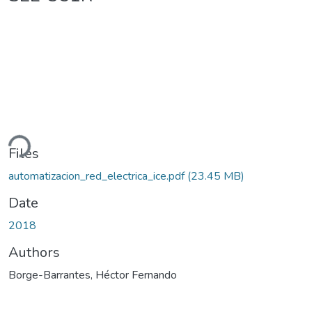
ding...
Files
automatizacion_red_electrica_ice.pdf
(23.45 MB)
Date
2018
Authors
Borge-Barrantes, Héctor Fernando