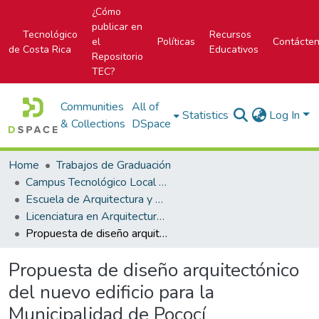
¿Cómo
publicar en
Tecnológico
Recursos
el
Políticas
Contácte
de Costa Rica
Educativos
Repositorio
TEC?
Communities
All of
Statistics
Log In
& Collections
DSpace
Home
Trabajos de Graduación
Campus Tecnológico Local San José
Escuela de Arquitectura y Urbanismo
Licenciatura en Arquitectura y Urbanismo
Propuesta de diseño arquitectónico del nuevo edificio para la Municipalidad de Pococí
Propuesta de diseño arquitectónico
del nuevo edificio para la
Municipalidad de Pococí