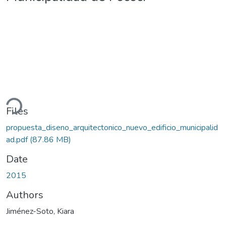
ding...
Files
propuesta_diseno_arquitectonico_nuevo_edificio_municipalid
ad.pdf
(87.86 MB)
Date
2015
Authors
Jiménez-Soto, Kiara