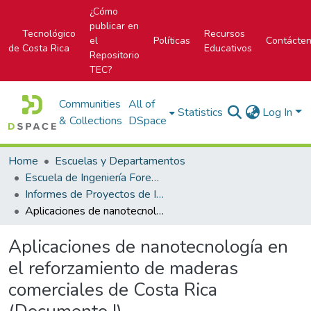
¿Cómo
publicar en
Tecnológico
Recursos
el
Políticas
Contácte
de Costa Rica
Educativos
Repositorio
TEC?
Communities
All of
Statistics
Log In
& Collections
DSpace
Home
Escuelas y Departamentos
Escuela de Ingeniería Forestal
Informes de Proyectos de Investigación
Aplicaciones de nanotecnología en el reforzamiento de maderas comerciales de Costa Rica (Documento I)
Aplicaciones de nanotecnología en
el reforzamiento de maderas
comerciales de Costa Rica