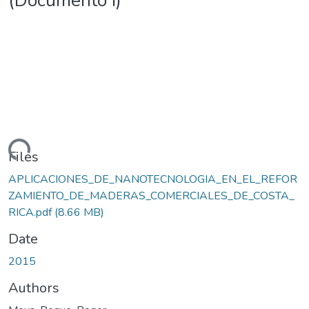
(Documento I)
oading...
Files
APLICACIONES_DE_NANOTECNOLOGIA_EN_EL_REFOR
ZAMIENTO_DE_MADERAS_COMERCIALES_DE_COSTA_
RICA.pdf
(8.66 MB)
Date
2015
Authors