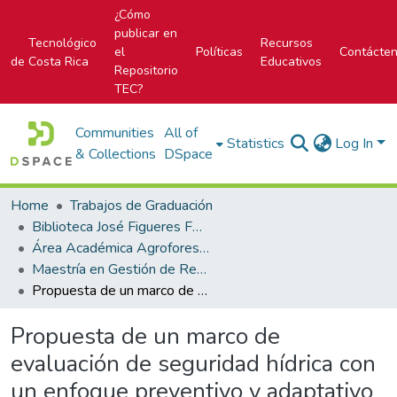
¿Cómo
publicar en
Tecnológico
Recursos
el
Políticas
Contácte
de Costa Rica
Educativos
Repositorio
TEC?
Communities
All of
Statistics
Log In
& Collections
DSpace
Home
Trabajos de Graduación
Biblioteca José Figueres Ferrer
Área Académica Agroforestal
Maestría en Gestión de Recursos Naturales y Tecnologías de Producción
Propuesta de un marco de evaluación de seguridad hídrica con un enfoque preventivo y adaptativo en el contexto de la prestación sostenible del servicio de abastecimiento de agua potable a cargo del Instituto Costarricense de Acueductos y Alcantarillados
Propuesta de un marco de
evaluación de seguridad hídrica con
un enfoque preventivo y adaptativo