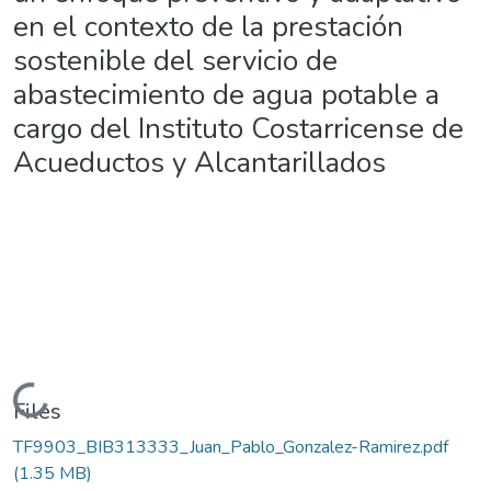
en el contexto de la prestación
sostenible del servicio de
abastecimiento de agua potable a
cargo del Instituto Costarricense de
Acueductos y Alcantarillados
Loading...
Files
TF9903_BIB313333_Juan_Pablo_Gonzalez-Ramirez.pdf
(1.35 MB)