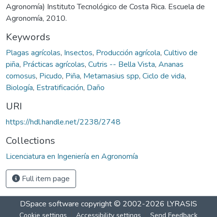
Agronomía) Instituto Tecnológico de Costa Rica. Escuela de
Agronomía, 2010.
Keywords
Plagas agrícolas
,
Insectos
,
Producción agrícola
,
Cultivo de
piña
,
Prácticas agrícolas
,
Cutris -- Bella Vista
,
Ananas
comosus
,
Picudo
,
Piña
,
Metamasius spp
,
Ciclo de vida
,
Biología
,
Estratificación
,
Daño
URI
https://hdl.handle.net/2238/2748
Collections
Licenciatura en Ingeniería en Agronomía
Full item page
DSpace software
copyright © 2002-2026
LYRASIS
Cookie settings
Accessibility settings
Send Feedback