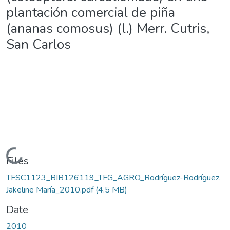
plantación comercial de piña
(ananas comosus) (l.) Merr. Cutris,
San Carlos
Loading...
Files
TFSC1123_BIB126119_TFG_AGRO_Rodríguez-Rodríguez,
Jakeline María_2010.pdf
(4.5 MB)
Date
2010