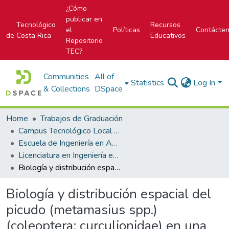
¿Cómo
publicar en
Tecnológico
Recursos
el
Políticas
Contácte
de Costa Rica
Educativos
Repositorio
TEC?
Communities
All of
Statistics
Log In
& Collections
DSpace
Home
Trabajos de Graduación
Campus Tecnológico Local San Carlos
Escuela de Ingeniería en Agronomía
Licenciatura en Ingeniería en Agronomía
Biología y distribución espacial del picudo (metamasius spp.) (coleoptera: curculionidae) en una plantación comercial de piña (ananas comosus) (l.) Merr. Cutris, San Carlos
Biología y distribución espacial del
picudo (metamasius spp.)
(coleoptera: curculionidae) en una