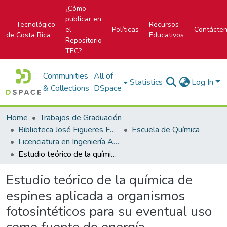
¿Cómo
publicar en
Tecnológico
Recursos
el
Políticas
Contácte
de Costa Rica
Educativos
Repositorio
TEC?
Communities
All of
Statistics
Log In
& Collections
DSpace
Home
Trabajos de Graduación
Biblioteca José Figueres Ferrer
Escuela de Química
Licenciatura en Ingeniería Ambiental
Estudio teórico de la química de espines aplicada a organismos fotosintéticos para su eventual uso como fuente de energía
Estudio teórico de la química de
espines aplicada a organismos
fotosintéticos para su eventual uso