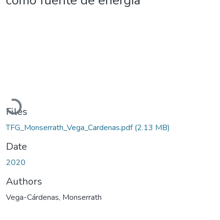
como fuente de energía
Loading...
Files
TFG_Monserrath_Vega_Cardenas.pdf
(2.13 MB)
Date
2020
Authors
Vega-Cárdenas, Monserrath