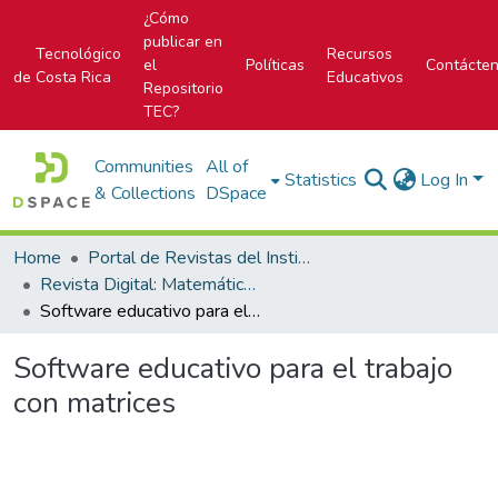
¿Cómo
publicar en
Tecnológico
Recursos
el
Políticas
Contácte
de Costa Rica
Educativos
Repositorio
TEC?
Communities
All of
Statistics
Log In
& Collections
DSpace
Home
Portal de Revistas del Instituto Tecnológico de Costa Rica
Revista Digital: Matemática, Educación e Internet
Software educativo para el trabajo con matrices
Software educativo para el trabajo
con matrices