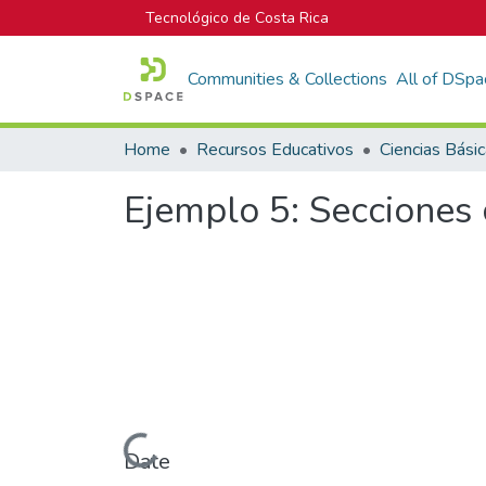
Tecnológico de Costa Rica
Communities & Collections
All of DSpa
Home
Recursos Educativos
Ciencias Bási
Ejemplo 5: Secciones 
Loading...
Date