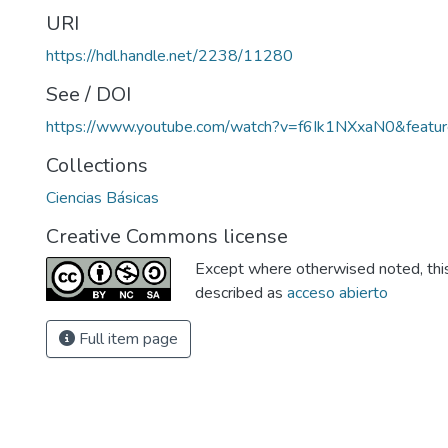
URI
https://hdl.handle.net/2238/11280
See / DOI
https://www.youtube.com/watch?v=f6Ik1NXxaN0&featur
Collections
Ciencias Básicas
Creative Commons license
Except where otherwised noted, this 
described as
acceso abierto
Full item page