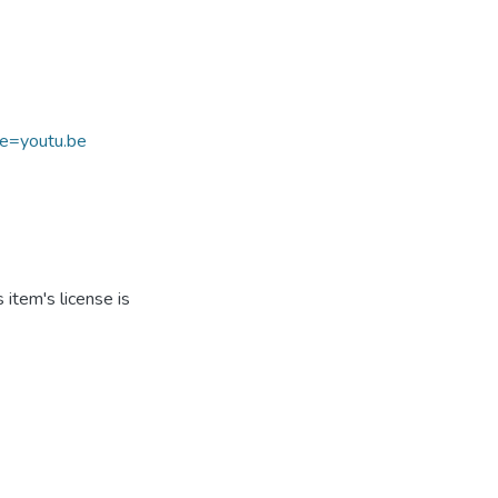
e=youtu.be
item's license is