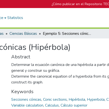
¿Cómo publicar en el Repositorio TE
ce
Statistics
cas
Ciencias Básicas
Ejemplo 5: Secciones cónicas (Hipérbola)
cónicas (Hipérbola)
Abstract
Determinar la ecuación canónica de una hipérbola a partir 
general y construir su gráfica.
Determine the canonical equation of a hyperbola from its 
construct its graph.
Keywords
Secciones cónicas
,
Conic sections
,
Hipérbola
,
Hyperbola
,
C
Variable calculation
,
Calculus
,
Cálculo superior