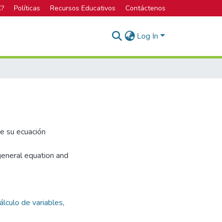
C?
Políticas
Recursos Educativos
Contáctenos
Log In
de su ecuación
general equation and
álculo de variables
,