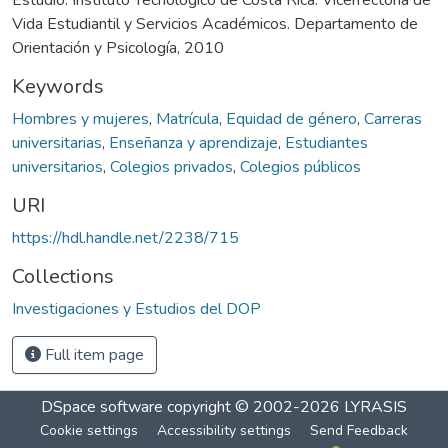
Vida Estudiantil y Servicios Académicos. Departamento de
Orientación y Psicología, 2010
Keywords
Hombres y mujeres
,
Matrícula
,
Equidad de género
,
Carreras
universitarias
,
Enseñanza y aprendizaje
,
Estudiantes
universitarios
,
Colegios privados
,
Colegios públicos
URI
https://hdl.handle.net/2238/715
Collections
Investigaciones y Estudios del DOP
Full item page
DSpace software
copyright © 2002-2026
LYRASIS
Cookie settings
Accessibility settings
Send Feedback