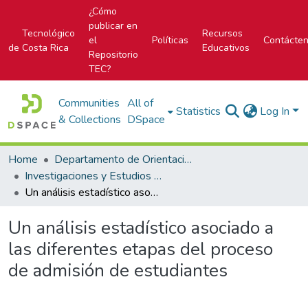
¿Cómo
publicar en
Tecnológico
Recursos
el
Políticas
Contácte
de Costa Rica
Educativos
Repositorio
TEC?
Communities
All of
Statistics
Log In
& Collections
DSpace
Home
Departamento de Orientación y Psicología
Investigaciones y Estudios del DOP
Un análisis estadístico asociado a las diferentes etapas del proceso de admisión de estudiantes
Un análisis estadístico asociado a
las diferentes etapas del proceso
de admisión de estudiantes