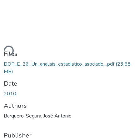
ding...
Files
DOP_E_26_Un_analisis_estadistico_asociado....pdf
(23.58
MB)
Date
2010
Authors
Barquero-Segura, José Antonio
Publisher