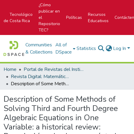
¿Cómo
publicar en
Tecnológico
Recursos
el
Políticas
Contácte
de Costa Rica
Educativos
Repositorio
TEC?
Communities
All of
Statistics
Log In
& Collections
DSpace
Home
Portal de Revistas del Instituto Tecnológico de Costa Rica
Revista Digital: Matemática, Educación e Internet
Description of Some Methods of Solving Third and Fourth Degree Algebraic Equations in One Variable: a historical review: Descripci ´on de algunos m´etodos de soluci´on de ecuaciones algebraicas de tercer y cuarto grado en una variable: una rese ˜ na hist ´orica
Description of Some Methods of
Solving Third and Fourth Degree
Algebraic Equations in One
Variable: a historical review: