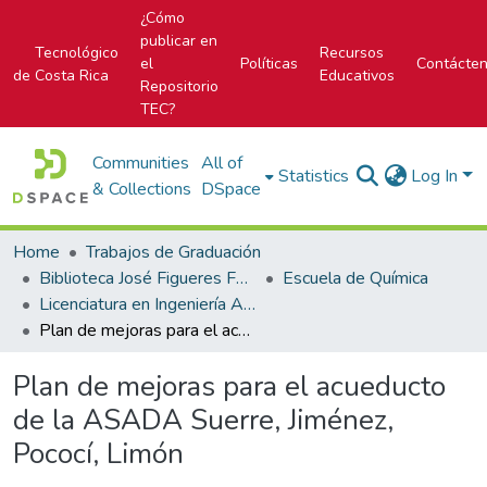
¿Cómo
publicar en
Tecnológico
Recursos
el
Políticas
Contácte
de Costa Rica
Educativos
Repositorio
TEC?
Communities
All of
Statistics
Log In
& Collections
DSpace
Home
Trabajos de Graduación
Biblioteca José Figueres Ferrer
Escuela de Química
Licenciatura en Ingeniería Ambiental
Plan de mejoras para el acueducto de la ASADA Suerre, Jiménez, Pococí, Limón
Plan de mejoras para el acueducto
de la ASADA Suerre, Jiménez,
Pococí, Limón