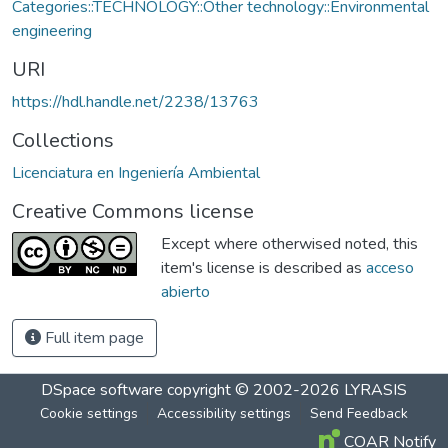
Categories::TECHNOLOGY::Other technology::Environmental
engineering
URI
https://hdl.handle.net/2238/13763
Collections
Licenciatura en Ingeniería Ambiental
Creative Commons license
Except where otherwised noted, this
item's license is described as
acceso
abierto
Full item page
DSpace software
copyright © 2002-2026
LYRASIS
Cookie settings
Accessibility settings
Send Feedback
COAR Notify