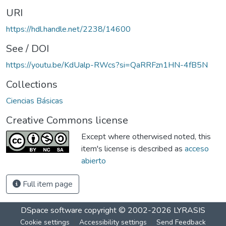
URI
https://hdl.handle.net/2238/14600
See / DOI
https://youtu.be/KdUalp-RWcs?si=QaRRFzn1HN-4fB5N
Collections
Ciencias Básicas
Creative Commons license
Except where otherwised noted, this
item's license is described as
acceso
abierto
Full item page
DSpace software
copyright © 2002-2026
LYRASIS
Cookie settings
Accessibility settings
Send Feedback