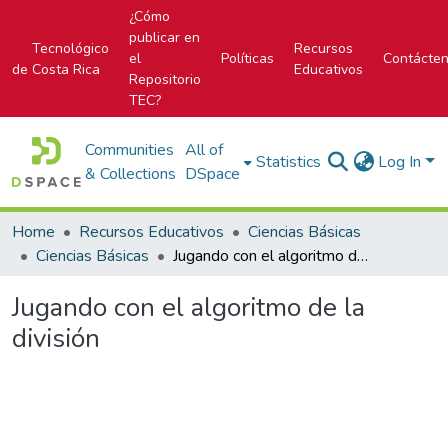
¿Cómo
publicar en
Tecnológico
Recursos
el
Políticas
Contácte
de Costa Rica
Educativos
Repositorio
TEC?
Communities
All of
Statistics
Log In
& Collections
DSpace
Home
Recursos Educativos
Ciencias Básicas
Ciencias Básicas
Jugando con el algoritmo de la división
Jugando con el algoritmo de la
división