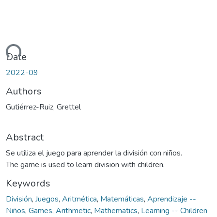
ading...
Date
2022-09
Authors
Gutiérrez-Ruiz, Grettel
Abstract
Se utiliza el juego para aprender la división con niños.
The game is used to learn division with children.
Keywords
División
,
Juegos
,
Aritmética
,
Matemáticas
,
Aprendizaje --
Niños
,
Games
,
Arithmetic
,
Mathematics
,
Learning -- Children