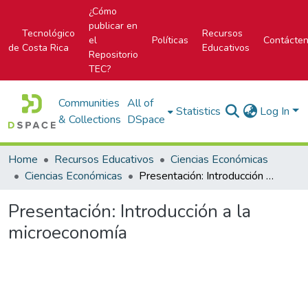
¿Cómo
publicar en
Tecnológico
Recursos
el
Políticas
Contácte
de Costa Rica
Educativos
Repositorio
TEC?
Communities
All of
Statistics
Log In
& Collections
DSpace
Home
Recursos Educativos
Ciencias Económicas
Ciencias Económicas
Presentación: Introducción a la microeconomía
Presentación: Introducción a la
microeconomía