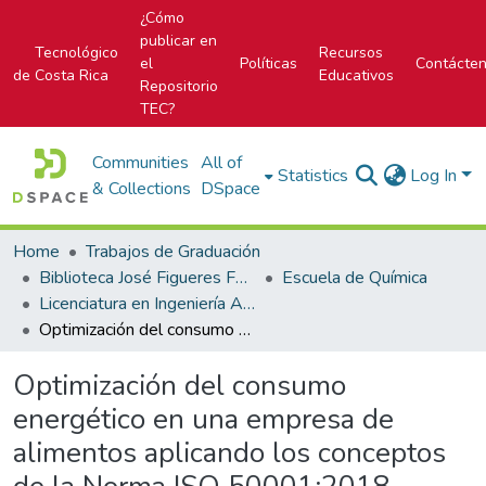
¿Cómo
publicar en
Tecnológico
Recursos
el
Políticas
Contácte
de Costa Rica
Educativos
Repositorio
TEC?
Communities
All of
Statistics
Log In
& Collections
DSpace
Home
Trabajos de Graduación
Biblioteca José Figueres Ferrer
Escuela de Química
Licenciatura en Ingeniería Ambiental
Optimización del consumo energético en una empresa de alimentos aplicando los conceptos de la Norma ISO 50001:2018
Optimización del consumo
energético en una empresa de
alimentos aplicando los conceptos