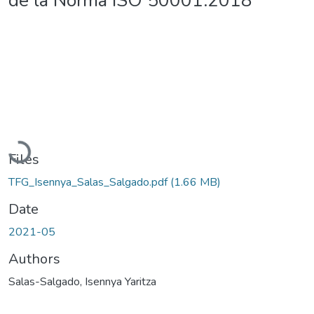
de la Norma ISO 50001:2018
Loading...
Files
TFG_Isennya_Salas_Salgado.pdf
(1.66 MB)
Date
2021-05
Authors
Salas-Salgado, Isennya Yaritza