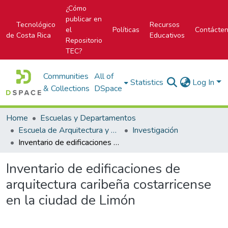
¿Cómo
publicar en
Tecnológico
Recursos
el
Políticas
Contácte
de Costa Rica
Educativos
Repositorio
TEC?
Communities
All of
Statistics
Log In
& Collections
DSpace
Home
Escuelas y Departamentos
Escuela de Arquitectura y Urbanismo
Investigación
Inventario de edificaciones de arquitectura caribeña costarricense en la ciudad de Limón
Inventario de edificaciones de
arquitectura caribeña costarricense
en la ciudad de Limón