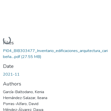
Loading...
Files
PI04_BIB303477_Inventario_edificaciones_arquitectura_cari
beña....pdf
(27.55 MB)
Date
2021-11
Authors
García-Baltodano, Kenia
Hernández-Salazar, Ileana
Porras-Alfaro, David
Méndez-Álvarez, Dawa