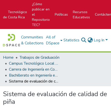
¿Cómo
publicar en
Tecnológico
Recursos
el
Políticas
Contácte
de Costa Rica
Educativos
Repositorio
TEC?
Communities
All of
Statistics
Log In
& Collections
DSpace
Home
Trabajos de Graduación
Campus Tecnológico Local San Carlos
Carrera de Ingeniería en Computación
Bachillerato en Ingeniería en Computación
Sistema de evaluación de calidad de piña
Sistema de evaluación de calidad de
piña