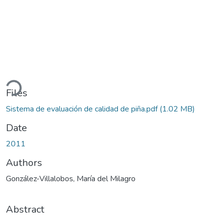
ading...
Files
Sistema de evaluación de calidad de piña.pdf
(1.02 MB)
Date
2011
Authors
González-Villalobos, María del Milagro
Abstract