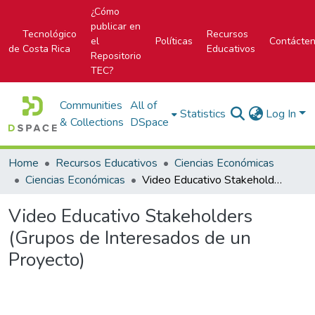
¿Cómo
publicar en
Tecnológico
Recursos
el
Políticas
Contácte
de Costa Rica
Educativos
Repositorio
TEC?
Communities
All of
Statistics
Log In
& Collections
DSpace
Home
Recursos Educativos
Ciencias Económicas
Ciencias Económicas
Video Educativo Stakeholders (Grupos de Interesados de un Proyecto)
Video Educativo Stakeholders
(Grupos de Interesados de un
Proyecto)