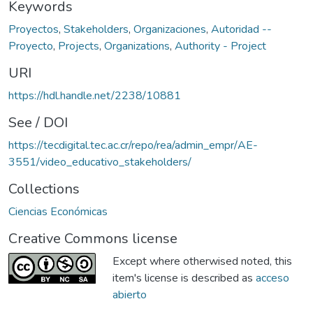
Keywords
Proyectos
,
Stakeholders
,
Organizaciones
,
Autoridad --
Proyecto
,
Projects
,
Organizations
,
Authority - Project
URI
https://hdl.handle.net/2238/10881
See / DOI
https://tecdigital.tec.ac.cr/repo/rea/admin_empr/AE-
3551/video_educativo_stakeholders/
Collections
Ciencias Económicas
Creative Commons license
Except where otherwised noted, this
item's license is described as
acceso
abierto