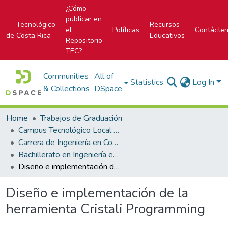
¿Cómo
publicar en
Tecnológico
Recursos
el
Políticas
Contácte
de Costa Rica
Educativos
Repositorio
TEC?
Communities
All of
Statistics
Log In
& Collections
DSpace
Home
Trabajos de Graduación
Campus Tecnológico Local San Carlos
Carrera de Ingeniería en Computación
Bachillerato en Ingeniería en Computación
Diseño e implementación de la herramienta Cristali Programming
Diseño e implementación de la
herramienta Cristali Programming