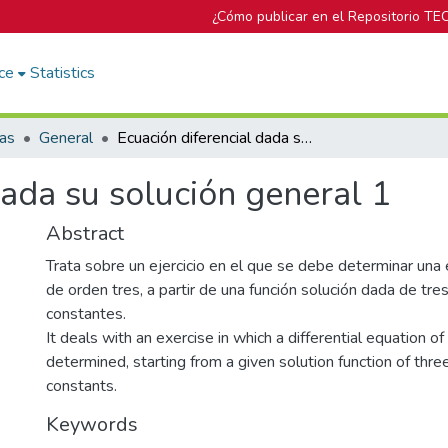
¿Cómo publicar en el Repositorio TE
ce
Statistics
cas
General
Ecuación diferencial dada su solución general 1
dada su solución general 1
Abstract
Trata sobre un ejercicio en el que se debe determinar una 
de orden tres, a partir de una función solución dada de tr
constantes.
It deals with an exercise in which a differential equation o
determined, starting from a given solution function of thr
constants.
Keywords