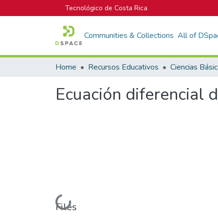
Tecnológico de Costa Rica
Communities & Collections
All of DSpa
Home
Recursos Educativos
Ciencias Bási
Ecuación diferencial 
Loading...
Files