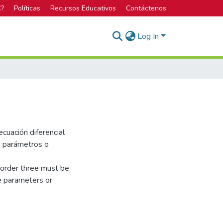
C?
Políticas
Recursos Educativos
Contáctenos
Log In
ecuación diferencial
es parámetros o
f order three must be
ee parameters or