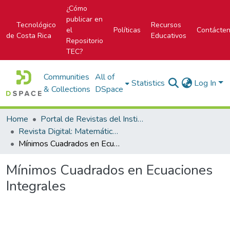
¿Cómo
publicar en
Tecnológico
Recursos
el
Políticas
Contácte
de Costa Rica
Educativos
Repositorio
TEC?
Communities
All of
Statistics
Log In
& Collections
DSpace
Home
Portal de Revistas del Instituto Tecnológico de Costa Rica
Revista Digital: Matemática, Educación e Internet
Mínimos Cuadrados en Ecuaciones Integrales
Mínimos Cuadrados en Ecuaciones
Integrales