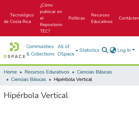
¿Cómo
publicar en
Tecnológico
Recursos
el
Políticas
Contácte
de Costa Rica
Educativos
Repositorio
TEC?
Communities
All of
Statistics
Log In
& Collections
DSpace
Home
Recursos Educativos
Ciencias Básicas
Ciencias Básicas
Hipérbola Vertical
Hipérbola Vertical