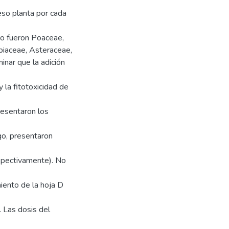
eso planta por cada
ro fueron Poaceae,
iaceae, Asteraceae,
nar que la adición
y la fitotoxicidad de
resentaron los
go, presentaron
espectivamente). No
miento de la hoja D
. Las dosis del