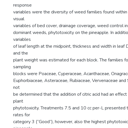
response
variables were the diversity of weed families found within
visual
variables of bed cover, drainage coverage, weed control in
dominant weeds, phytotoxicity on the pineapple. In additio
variables
of leaf length at the midpoint, thickness and width in lea
and the
plant weight was estimated for each block. The families f
sampling
blocks were Poaceae, Cyperaceae, Acanthaceae, Onagrac
Euphorbiaceae, Asteraceae, Rubiaceae, Vervenaceae and S
not
be determined that the addition of citric acid had an effec
plant
phytotoxicity. Treatments 7.5 and 10 cc per-L presented t
rates for
category 3 (“Good”), however, also the highest phytotoxici