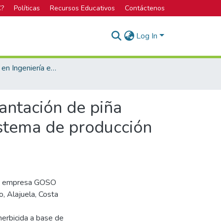
C?
Políticas
Recursos Educativos
Contáctenos
Log In
Licenciatura en Ingeniería en Agronomía
antación de piña
stema de producción
 la empresa GOSO
, Alajuela, Costa
herbicida a base de