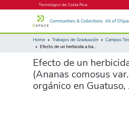
Tecnológico de Costa Rica
Communities & Collections
All of DSpa
Home
Trabajos de Graduación
Efecto de un herbicida a base de eugenol en una plantación de piña (Ananas comosus var. comosus cv. MD2) bajo un sistema de producción orgánico en Guatuso, Alajuela, Costa Rica
Efecto de un herbicid
(Ananas comosus var.
orgánico en Guatuso, 