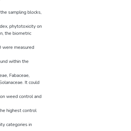
 the sampling blocks,
dex, phytotoxicity on
n, the biometric
f D were measured
ound within the
eae, Fabaceae,
olanaceae. It could
t on weed control and
he highest control
ty categories in