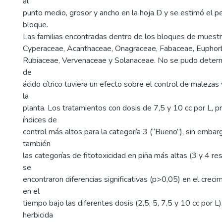
al
punto medio, grosor y ancho en la hoja D y se estimó el p
bloque.
Las familias encontradas dentro de los bloques de muest
Cyperaceae, Acanthaceae, Onagraceae, Fabaceae, Euphorb
Rubiaceae, Vervenaceae y Solanaceae. No se pudo determi
de
ácido cítrico tuviera un efecto sobre el control de malezas 
la
planta. Los tratamientos con dosis de 7,5 y 10 cc por L, p
índices de
control más altos para la categoría 3 (“Bueno”), sin embar
también
las categorías de fitotoxicidad en piña más altas (3 y 4 r
se
encontraron diferencias significativas (p>0,05) en el creci
en el
tiempo bajo las diferentes dosis (2,5, 5, 7,5 y 10 cc por L)
herbicida