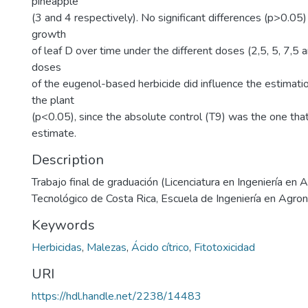
pineapple
(3 and 4 respectively). No significant differences (p>0.05
growth
of leaf D over time under the different doses (2,5, 5, 7,5 
doses
of the eugenol-based herbicide did influence the estimati
the plant
(p<0.05), since the absolute control (T9) was the one tha
estimate.
Description
Trabajo final de graduación (Licenciatura en Ingeniería en 
Tecnológico de Costa Rica, Escuela de Ingeniería en Agro
Keywords
Herbicidas
,
Malezas
,
Ácido cítrico
,
Fitotoxicidad
URI
https://hdl.handle.net/2238/14483