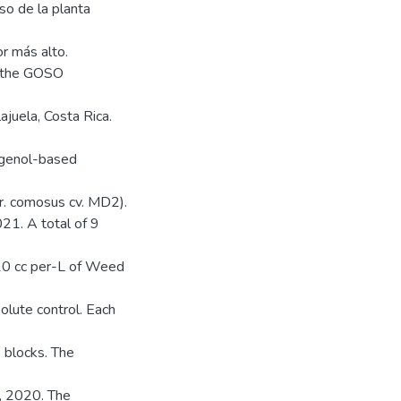
so de la planta
or más alto.
f the GOSO
ajuela, Costa Rica.
eugenol-based
r. comosus cv. MD2).
1. A total of 9
 10 cc per-L of Weed
solute control. Each
5 blocks. The
, 2020. The