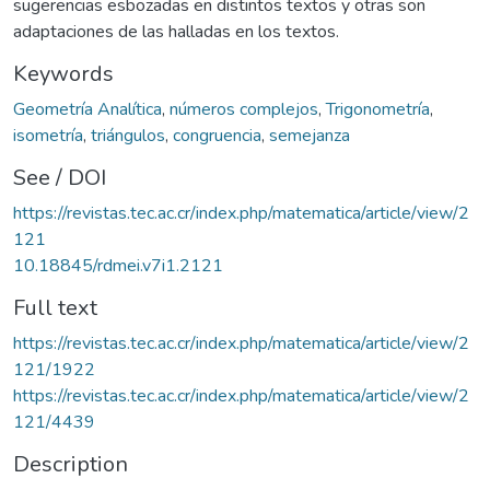
sugerencias esbozadas en distintos textos y otras son
adaptaciones de las halladas en los textos.
Keywords
Geometría Analítica
,
números complejos
,
Trigonometría
,
isometría
,
triángulos
,
congruencia
,
semejanza
See / DOI
https://revistas.tec.ac.cr/index.php/matematica/article/view/2
121
10.18845/rdmei.v7i1.2121
Full text
https://revistas.tec.ac.cr/index.php/matematica/article/view/2
121/1922
https://revistas.tec.ac.cr/index.php/matematica/article/view/2
121/4439
Description