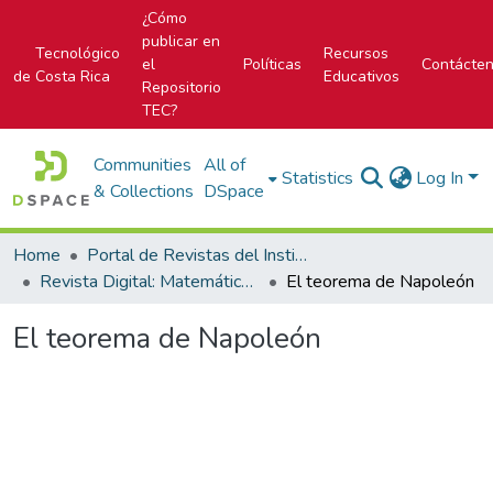
¿Cómo
publicar en
Tecnológico
Recursos
el
Políticas
Contácte
de Costa Rica
Educativos
Repositorio
TEC?
Communities
All of
Statistics
Log In
& Collections
DSpace
Home
Portal de Revistas del Instituto Tecnológico de Costa Rica
Revista Digital: Matemática, Educación e Internet
El teorema de Napoleón
El teorema de Napoleón