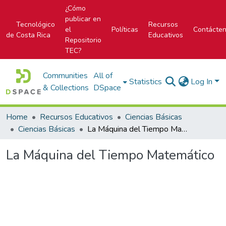
¿Cómo
publicar en
Tecnológico
Recursos
el
Políticas
Contácte
de Costa Rica
Educativos
Repositorio
TEC?
Communities
All of
Statistics
Log In
& Collections
DSpace
Home
Recursos Educativos
Ciencias Básicas
Ciencias Básicas
La Máquina del Tiempo Matemático
La Máquina del Tiempo Matemático