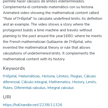
permite hacer cálculos de límites indeterminados.
Complementa el contenido matemático con su historia.
Animated video showing the mathematical content called
"Rule of l'Hôpital" to calculate undefined limits, its definition
and an example. The video shows a story where the
protagonist builds a time machine and travels without
planning to the past around the year1680, where he meets
the French mathematician Guillaume de l'Hôpital, who
invented the mathematical theory or rule that allows
calculations of undetermined limits. It complements the
mathematical content with its history.
Keywords
l'Hôpital
,
Matemáticas
,
Historia
,
Límites
,
Reglas
,
Cálculo
diferencial
,
Cálculo integral
,
Mathematics
,
History
,
Limits
,
Rules
,
Diferential calculus
,
Integral calculus
URI
https://hdl.handle.net/2238/11326