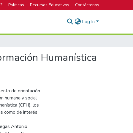
C?
Políticas
Recursos Educativos
Contáctenos
Log In
Formación Humanística
ento de orientación
ión humana y social
anística (CFH), los
ias como de interés
legas Antonio