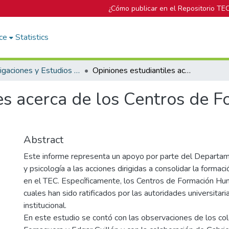
¿Cómo publicar en el Repositorio TE
ce
Statistics
Investigaciones y Estudios del DOP
Opiniones estudiantiles acerca de los Centros de Formación Humanística I semestre 1997
es acerca de los Centros de 
Abstract
Este informe representa un apoyo por parte del Departam
y psicología a las acciones dirigidas a consolidar la formac
en el TEC. Específicamente, los Centros de Formación Hum
cuales han sido ratificados por las autoridades universitar
institucional.
En este estudio se contó con las observaciones de los co