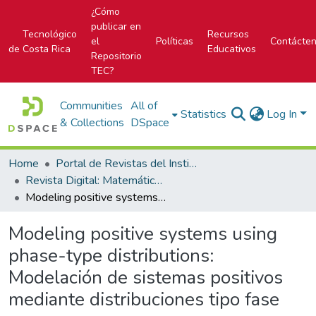
¿Cómo
publicar en
Tecnológico
Recursos
el
Políticas
Contácte
de Costa Rica
Educativos
Repositorio
TEC?
Communities
All of
Statistics
Log In
& Collections
DSpace
Home
Portal de Revistas del Instituto Tecnológico de Costa Rica
Revista Digital: Matemática, Educación e Internet
Modeling positive systems using phase-type distributions: Modelación de sistemas positivos mediante distribuciones tipo fase
Modeling positive systems using
phase-type distributions:
Modelación de sistemas positivos
mediante distribuciones tipo fase