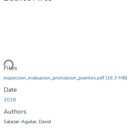
ding...
Files
inspeccion_evaluacion_priorizacion_puentes.pdf
(16.3 MB)
Date
2018
Authors
Salazar-Aguilar, David