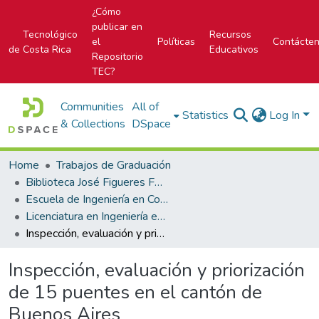
¿Cómo
publicar en
Tecnológico
Recursos
el
Políticas
Contácte
de Costa Rica
Educativos
Repositorio
TEC?
Communities
All of
Statistics
Log In
& Collections
DSpace
Home
Trabajos de Graduación
Biblioteca José Figueres Ferrer
Escuela de Ingeniería en Construcción
Licenciatura en Ingeniería en Construcción
Inspección, evaluación y priorización de 15 puentes en el cantón de Buenos Aires
Inspección, evaluación y priorización
de 15 puentes en el cantón de
Buenos Aires