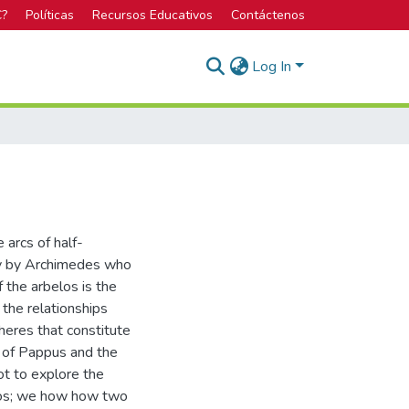
C?
Políticas
Recursos Educativos
Contáctenos
Log In
 arcs of half-
lly by Archimedes who
 the arbelos is the
 the relationships
pheres that constitute
s of Pappus and the
not to explore the
elos; we how how two