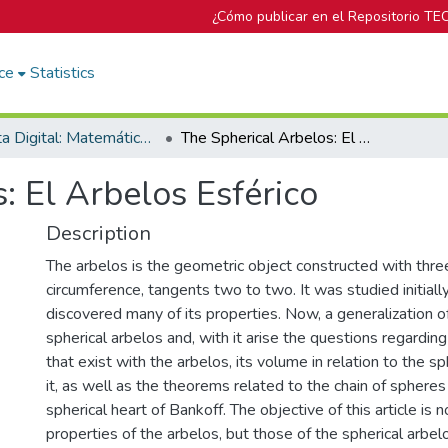
¿Cómo publicar en el Repositorio TE
ce
Statistics
Revista Digital: Matemática, Educación e Internet
The Spherical Arbelos: El Arbelos Esférico
: El Arbelos Esférico
Description
The arbelos is the geometric object constructed with three
circumference, tangents two to two. It was studied initia
discovered many of its properties. Now, a generalization of
spherical arbelos and, with it arise the questions regarding
that exist with the arbelos, its volume in relation to the s
it, as well as the theorems related to the chain of sphere
spherical heart of Bankoff. The objective of this article is 
properties of the arbelos, but those of the spherical arb