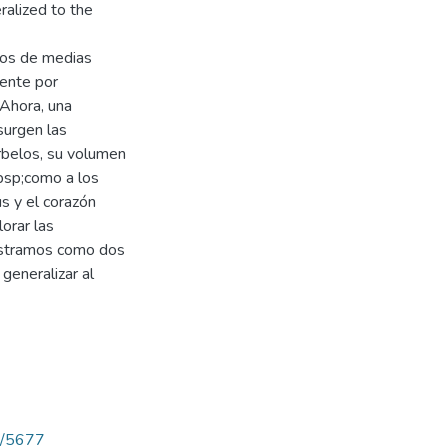
ralized to the
rcos de medias
mente por
Ahora, una
 surgen las
arbelos, su volumen
nbsp;como a los
s y el corazón
lorar las
mostramos como dos
generalizar al
ew/5677