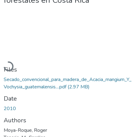
forestales en Costa Rica
Loading...
Files
Secado_convencional_para_madera_de_Acacia_mangium_Y_
Vochysia_guatemalensis....pdf
(2.97 MB)
Date
2010
Authors
Moya-Roque, Roger