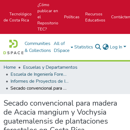
¿Cómo
publicar en
Tecnológico
Recursos
el
Políticas
Contácte
de Costa Rica
Educativos
Repositorio
TEC?
Communities
All of
Statistics
Log In
& Collections
DSpace
Home
Escuelas y Departamentos
Escuela de Ingeniería Forestal
Informes de Proyectos de Investigación
Secado convencional para madera de Acacia mangium y Vochysia guatemalensis de plantaciones forestales en Costa Rica
Secado convencional para madera
de Acacia mangium y Vochysia
guatemalensis de plantaciones