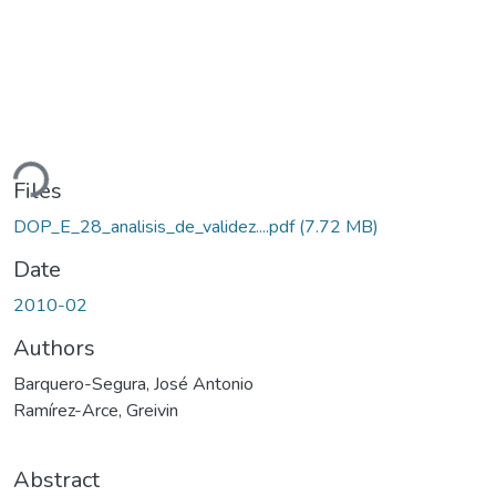
ding...
Files
DOP_E_28_analisis_de_validez....pdf
(7.72 MB)
Date
2010-02
Authors
Barquero-Segura, José Antonio
Ramírez-Arce, Greivin
Abstract