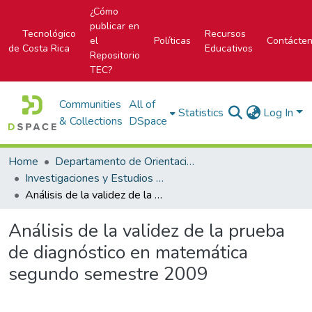
¿Cómo
publicar en
Tecnológico
Recursos
el
Políticas
Contácte
de Costa Rica
Educativos
Repositorio
TEC?
Communities
All of
Statistics
Log In
& Collections
DSpace
Home
Departamento de Orientación y Psicología
Investigaciones y Estudios del DOP
Análisis de la validez de la prueba de diagnóstico en matemática segundo semestre 2009
Análisis de la validez de la prueba
de diagnóstico en matemática
segundo semestre 2009