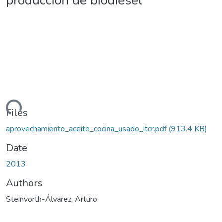
producción de biodiesel
ading...
Files
aprovechamiento_aceite_cocina_usado_itcr.pdf
(913.4 KB)
Date
2013
Authors
Steinvorth-Álvarez, Arturo