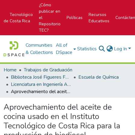
¿Cómo
publicar en
Tecnológico
Recursos
el
Políticas
Contácte
de Costa Rica
Educativos
Repositorio
TEC?
Communities
All of
Statistics
Log In
& Collections
DSpace
Home
Trabajos de Graduación
Biblioteca José Figueres Ferrer
Escuela de Química
Licenciatura en Ingeniería Ambiental
Aprovechamiento del aceite de cocina usado en el Instituto Tecnológico de Costa Rica para la producción de biodiesel
Aprovechamiento del aceite de
cocina usado en el Instituto
Tecnológico de Costa Rica para la