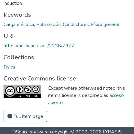
induction.
Keywords
Carga eléctrica
,
Polarización
,
Conductores
,
Física general
URI
https://hdl.handle.net/2238/7377
Collections
Física
Creative Commons license
Except where otherwised noted, this
item's license is described as
acceso
abierto
Full item page
DSpace software
copyright © 2002-2026
LYRASIS