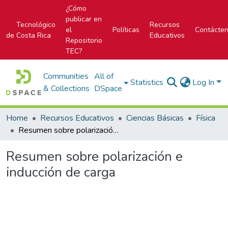
¿Cómo
publicar en
Tecnológico
Recursos
el
Políticas
Contácte
de Costa Rica
Educativos
Repositorio
TEC?
Communities
All of
Statistics
Log In
& Collections
DSpace
Home
Recursos Educativos
Ciencias Básicas
Física
Resumen sobre polarización e inducción de carga
Resumen sobre polarización e
inducción de carga