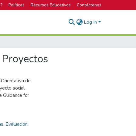
C?
Políticas
Recursos Educativos
Contáctenos
Log In
e Proyectos
a Orientativa de
yecto social
e Guidance for
as
,
Evaluación
,