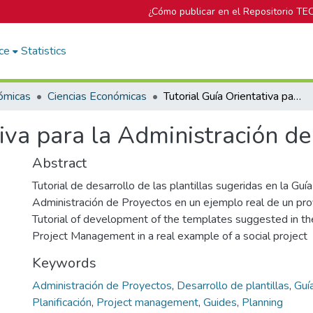
¿Cómo publicar en el Repositorio TE
ce
Statistics
ómicas
Ciencias Económicas
Tutorial Guía Orientativa para la Administración de Proyectos
tiva para la Administración d
Abstract
Tutorial de desarrollo de las plantillas sugeridas en la Guí
Administración de Proyectos en un ejemplo real de un pro
Tutorial of development of the templates suggested in th
Project Management in a real example of a social project
Keywords
Administración de Proyectos
,
Desarrollo de plantillas
,
Guí
Planificación
,
Project management
,
Guides
,
Planning