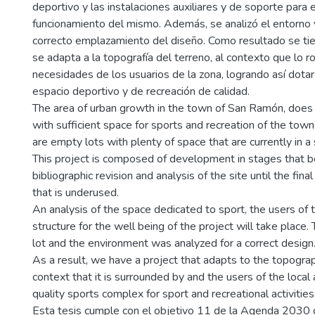
deportivo y las instalaciones auxiliares y de soporte para 
funcionamiento del mismo. Además, se analizó el entorno y
correcto emplazamiento del diseño. Como resultado se ti
se adapta a la topografía del terreno, al contexto que lo r
necesidades de los usuarios de la zona, logrando así dotar
espacio deportivo y de recreación de calidad.
The area of urban growth in the town of San Ramón, does 
with sufficient space for sports and recreation of the tow
are empty lots with plenty of space that are currently in a
This project is composed of development in stages that b
bibliographic revision and analysis of the site until the fina
that is underused.
An analysis of the space dedicated to sport, the users of
structure for the well being of the project will take place. 
lot and the environment was analyzed for a correct design
As a result, we have a project that adapts to the topograp
context that it is surrounded by and the users of the local 
quality sports complex for sport and recreational activities
Esta tesis cumple con el objetivo 11 de la Agenda 2030 