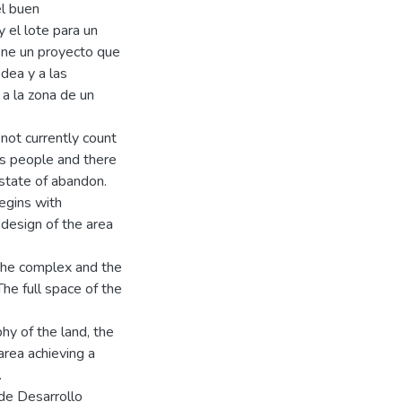
el buen
 el lote para un
ene un proyecto que
odea y a las
 a la zona de un
not currently count
ns people and there
 state of abandon.
egins with
l design of the area
 the complex and the
The full space of the
.
hy of the land, the
area achieving a
.
de Desarrollo