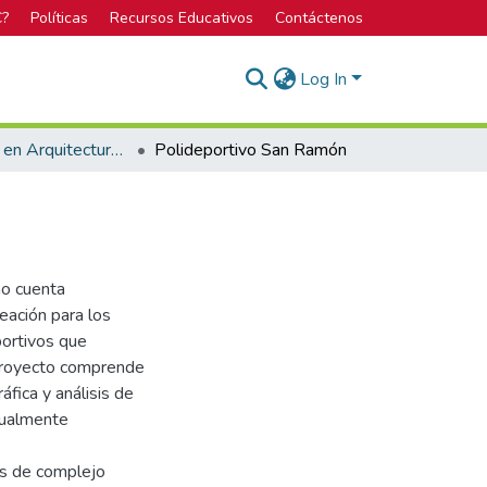
C?
Políticas
Recursos Educativos
Contáctenos
Log In
Licenciatura en Arquitectura y Urbanismo
Polideportivo San Ramón
no cuenta
eación para los
portivos que
proyecto comprende
áfica y análisis de
tualmente
ios de complejo