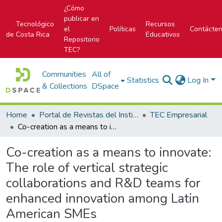
¿Cómo
publicar en
Tecnológico
Recursos
el
Políticas
Contácte
de Costa Rica
Educativos
Repositorio
TEC?
Communities
All of
Statistics
Log In
& Collections
DSpace
Home
Portal de Revistas del Instituto Tecnológico de Costa Rica
TEC Empresarial
Co-creation as a means to innovate: The role of vertical strategic collaborations and R&D teams for enhanced innovation among Latin American SMEs
Co-creation as a means to innovate:
The role of vertical strategic
collaborations and R&D teams for
enhanced innovation among Latin
American SMEs