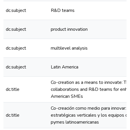
dc.subject
R&D teams
dc.subject
product innovation
dc.subject
multilevel analysis
dc.subject
Latin America
Co-creation as a means to innovate: The 
dc.title
collaborations and R&D teams for enha
American SMEs
Co-creación como medio para innovar: E
dc.title
estratégicas verticales y los equipos d
pymes latinoamericanas