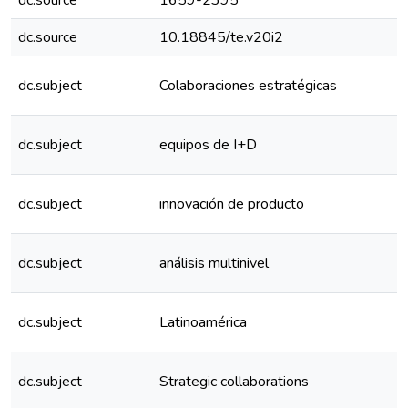
dc.source
1659-2395
dc.source
10.18845/te.v20i2
dc.subject
Colaboraciones estratégicas
dc.subject
equipos de I+D
dc.subject
innovación de producto
dc.subject
análisis multinivel
dc.subject
Latinoamérica
dc.subject
Strategic collaborations