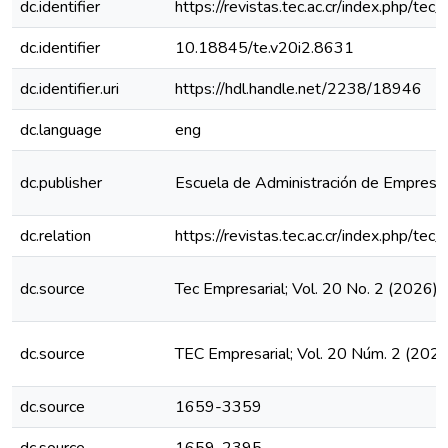
dc.identifier
https://revistas.tec.ac.cr/index.php/te
dc.identifier
10.18845/te.v20i2.8631
dc.identifier.uri
https://hdl.handle.net/2238/18946
dc.language
eng
dc.publisher
Escuela de Administración de Empresa
dc.relation
https://revistas.tec.ac.cr/index.php/te
dc.source
Tec Empresarial; Vol. 20 No. 2 (2026);
dc.source
TEC Empresarial; Vol. 20 Núm. 2 (2026
dc.source
1659-3359