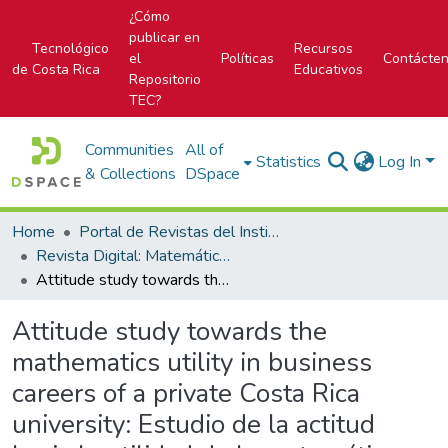
¿Cómo
publicar en
Tecnológico
Recursos
el
Políticas
Contácte
de Costa Rica
Educativos
Repositorio
TEC?
Communities
All of
Statistics
Log In
& Collections
DSpace
Home
Portal de Revistas del Instituto Tecnológico de Costa Rica
Revista Digital: Matemática, Educación e Internet
Attitude study towards the mathematics utility in business careers of a private Costa Rica university: Estudio de la actitud hacia la utilidad de la matemática en estudiantes de carreras de administración de una universidad privada costarricense
Attitude study towards the
mathematics utility in business
careers of a private Costa Rica
university: Estudio de la actitud