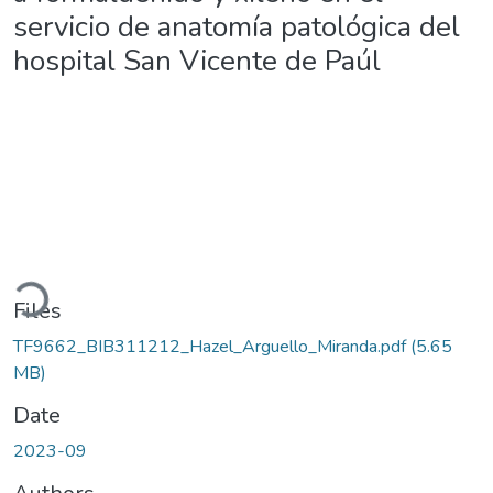
servicio de anatomía patológica del
hospital San Vicente de Paúl
Loading...
Files
TF9662_BIB311212_Hazel_Arguello_Miranda.pdf
(5.65
MB)
Date
2023-09