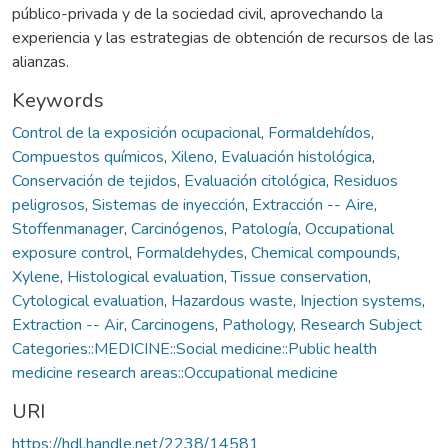
público-privada y de la sociedad civil, aprovechando la
experiencia y las estrategias de obtención de recursos de las
alianzas.
Keywords
Control de la exposición ocupacional
,
Formaldehídos
,
Compuestos químicos
,
Xileno
,
Evaluación histológica
,
Conservación de tejidos
,
Evaluación citológica
,
Residuos
peligrosos
,
Sistemas de inyección
,
Extracción -- Aire
,
Stoffenmanager
,
Carcinógenos
,
Patología
,
Occupational
exposure control
,
Formaldehydes
,
Chemical compounds
,
Xylene
,
Histological evaluation
,
Tissue conservation
,
Cytological evaluation
,
Hazardous waste
,
Injection systems
,
Extraction -- Air
,
Carcinogens
,
Pathology
,
Research Subject
Categories::MEDICINE::Social medicine::Public health
medicine research areas::Occupational medicine
URI
https://hdl.handle.net/2238/14581