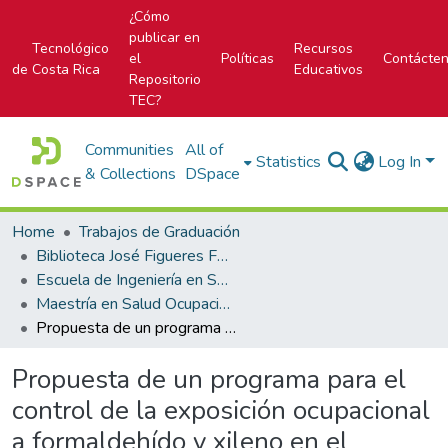
¿Cómo
publicar en
Tecnológico
Recursos
el
Políticas
Contácte
de Costa Rica
Educativos
Repositorio
TEC?
Communities
All of
Statistics
Log In
& Collections
DSpace
Home
Trabajos de Graduación
Biblioteca José Figueres Ferrer
Escuela de Ingeniería en Seguridad Laboral e Higiene Ambiental
Maestría en Salud Ocupacional con énfasis en Higiene Ambiental
Propuesta de un programa para el control de la exposición ocupacional a formaldehído y xileno en el servicio de anatomía patológica del hospital San Vicente de Paúl
Propuesta de un programa para el
control de la exposición ocupacional
a formaldehído y xileno en el