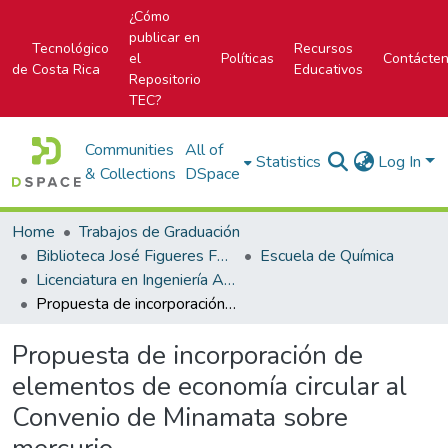
¿Cómo
publicar en
Tecnológico
Recursos
el
Políticas
Contácte
de Costa Rica
Educativos
Repositorio
TEC?
Communities
All of
Statistics
Log In
& Collections
DSpace
Home
Trabajos de Graduación
Biblioteca José Figueres Ferrer
Escuela de Química
Licenciatura en Ingeniería Ambiental
Propuesta de incorporación de elementos de economía circular al Convenio de Minamata sobre mercurio
Propuesta de incorporación de
elementos de economía circular al
Convenio de Minamata sobre