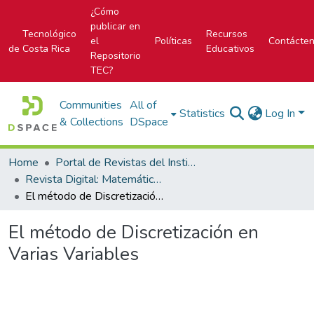
¿Cómo
publicar en
Tecnológico
Recursos
el
Políticas
Contácte
de Costa Rica
Educativos
Repositorio
TEC?
Communities
All of
Statistics
Log In
& Collections
DSpace
Home
Portal de Revistas del Instituto Tecnológico de Costa Rica
Revista Digital: Matemática, Educación e Internet
El método de Discretización en Varias Variables
El método de Discretización en
Varias Variables