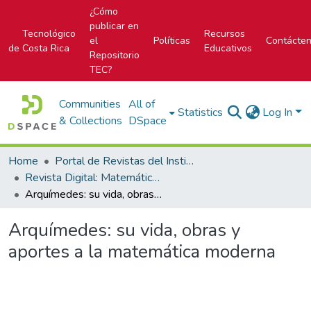
¿Cómo
publicar en
Tecnológico
Recursos
el
Políticas
Contácte
de Costa Rica
Educativos
Repositorio
TEC?
Communities
All of
Statistics
Log In
& Collections
DSpace
Home
Portal de Revistas del Instituto Tecnológico de Costa Rica
Revista Digital: Matemática, Educación e Internet
Arquímedes: su vida, obras y aportes a la matemática moderna
Arquímedes: su vida, obras y
aportes a la matemática moderna