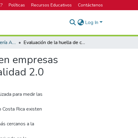
C?
Políticas
Recursos Educativos
Contáctenos
Log In
Licenciatura en Ingeniería Ambiental
Evaluación de la huella de carbono organizacional en empresas participantes del Programa País de Carbono Neutralidad 2.0
 en empresas
lidad 2.0
izada para medir las
o Costa Rica existen
ás cercanos a la