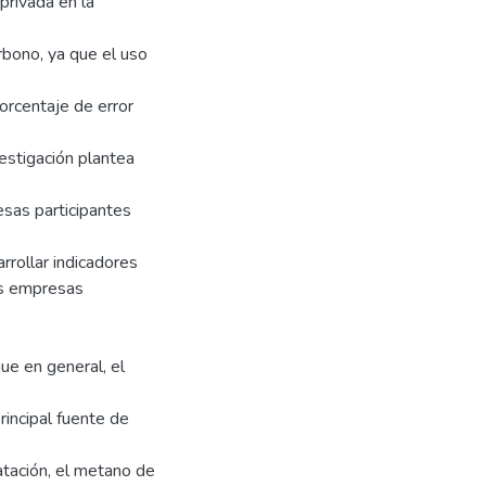
privada en la
arbono, ya que el uso
orcentaje de error
vestigación plantea
esas participantes
rrollar indicadores
as empresas
ue en general, el
rincipal fuente de
tación, el metano de