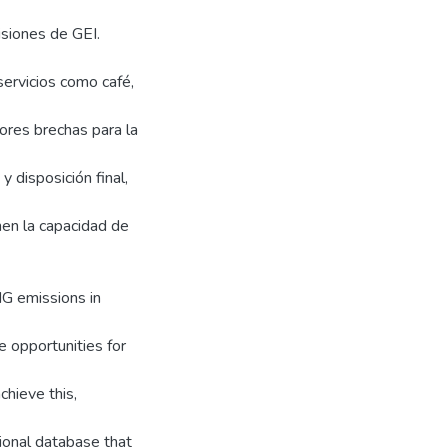
isiones de GEI.
ervicios como café,
ores brechas para la
 disposición final,
nen la capacidad de
HG emissions in
e opportunities for
chieve this,
tional database that