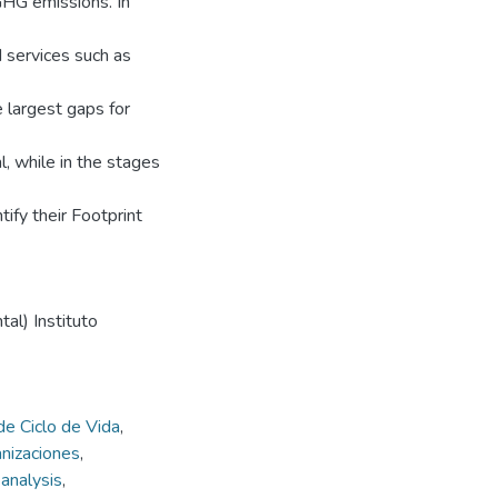
GHG emissions. In
 services such as
e largest gaps for
l, while in the stages
ify their Footprint
al) Instituto
de Ciclo de Vida
,
nizaciones
,
 analysis
,