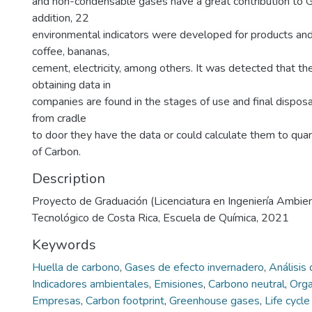
and non-condensable gases have a great contribution to 
addition, 22
environmental indicators were developed for products and
coffee, bananas,
cement, electricity, among others. It was detected that th
obtaining data in
companies are found in the stages of use and final disposa
from cradle
to door they have the data or could calculate them to quant
of Carbon.
Description
Proyecto de Graduación (Licenciatura en Ingeniería Ambient
Tecnológico de Costa Rica, Escuela de Química, 2021
Keywords
Huella de carbono
,
Gases de efecto invernadero
,
Análisis 
Indicadores ambientales
,
Emisiones
,
Carbono neutral
,
Orga
Empresas
,
Carbon footprint
,
Greenhouse gases
,
Life cycle