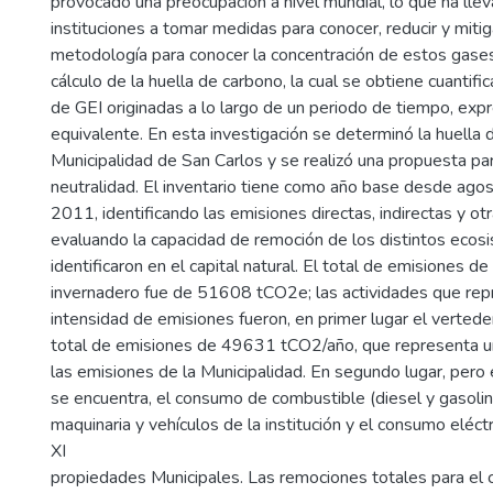
provocado una preocupación a nivel mundial, lo que ha llev
instituciones a tomar medidas para conocer, reducir y mitig
metodología para conocer la concentración de estos gase
cálculo de la huella de carbono, la cual se obtiene cuantif
de GEI originadas a lo largo de un periodo de tiempo, ex
equivalente. En esta investigación se determinó la huella 
Municipalidad de San Carlos y se realizó una propuesta par
neutralidad. El inventario tiene como año base desde agos
2011, identificando las emisiones directas, indirectas y otr
evaluando la capacidad de remoción de los distintos ecos
identificaron en el capital natural. El total de emisiones d
invernadero fue de 51608 tCO2e; las actividades que rep
intensidad de emisiones fueron, en primer lugar el vertede
total de emisiones de 49631 tCO2/año, que representa u
las emisiones de la Municipalidad. En segundo lugar, pero 
se encuentra, el consumo de combustible (diesel y gasolin
maquinaria y vehículos de la institución y el consumo eléct
XI
propiedades Municipales. Las remociones totales para el c