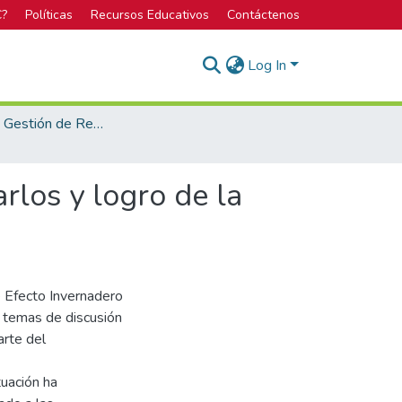
C?
Políticas
Recursos Educativos
Contáctenos
Log In
Maestría en Gestión de Recursos Naturales y Tecnologías de Producción
rlos y logro de la
e Efecto Invernadero
s temas de discusión
arte del
tuación ha