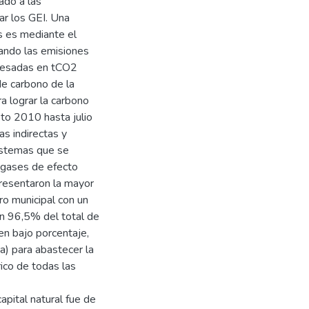
ado a las
ar los GEI. Una
s es mediante el
icando las emisiones
presadas en tCO2
de carbono de la
a lograr la carbono
to 2010 hasta julio
as indirectas y
istemas que se
e gases de efecto
resentaron la mayor
ro municipal con un
n 96,5% del total de
en bajo porcentaje,
a) para abastecer la
rico de todas las
apital natural fue de