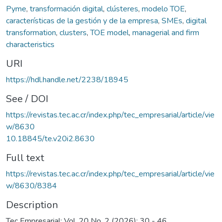
Pyme
,
transformación digital
,
clústeres
,
modelo TOE
,
características de la gestión y de la empresa
,
SMEs
,
digital
transformation
,
clusters
,
TOE model
,
managerial and firm
characteristics
URI
https://hdl.handle.net/2238/18945
See / DOI
https://revistas.tec.ac.cr/index.php/tec_empresarial/article/vie
w/8630
10.18845/te.v20i2.8630
Full text
https://revistas.tec.ac.cr/index.php/tec_empresarial/article/vie
w/8630/8384
Description
Tec Empresarial; Vol. 20 No. 2 (2026); 30 - 46