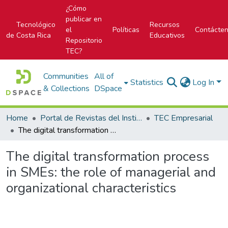
¿Cómo
publicar en
Tecnológico
Recursos
el
Políticas
Contácte
de Costa Rica
Educativos
Repositorio
TEC?
Communities
All of
Statistics
Log In
& Collections
DSpace
Home
Portal de Revistas del Instituto Tecnológico de Costa Rica
TEC Empresarial
The digital transformation process in SMEs: the role of managerial and organizational characteristics
The digital transformation process
in SMEs: the role of managerial and
organizational characteristics