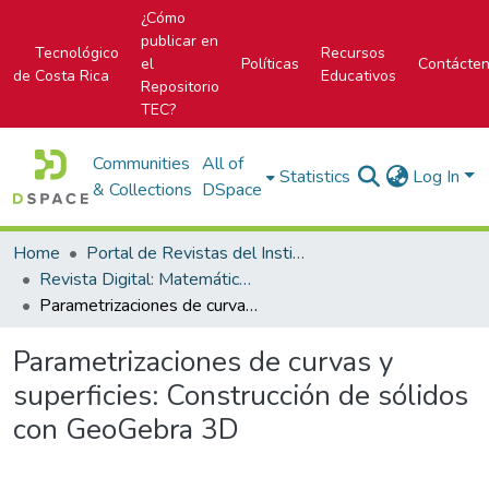
¿Cómo
publicar en
Tecnológico
Recursos
el
Políticas
Contácte
de Costa Rica
Educativos
Repositorio
TEC?
Communities
All of
Statistics
Log In
& Collections
DSpace
Home
Portal de Revistas del Instituto Tecnológico de Costa Rica
Revista Digital: Matemática, Educación e Internet
Parametrizaciones de curvas y superficies: Construcción de sólidos con GeoGebra 3D
Parametrizaciones de curvas y
superficies: Construcción de sólidos
con GeoGebra 3D